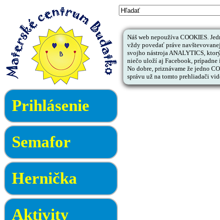
Náš web nepoužíva COOKIES. Jedno
vždy povedať práve navštevovanej 
svojho nástroja ANALYTICS, ktorý
niečo uloží aj Facebook, prípadne i
No dobre, priznávame že jedno COOK
správu už na tomto prehliadači vid
Prihlásenie
Semafor
Hernička
Aktivity