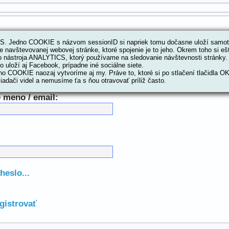
e
 Jedno COOKIE s názvom sessionID si napriek tomu dočasne uloží samotn
e navštevovanej webovej stránke, ktoré spojenie je to jeho. Okrem toho si 
o nástroja ANALYTICS, ktorý používame na sledovanie návštevnosti stránky
 uloží aj Facebook, prípadne iné sociálne siete.
o COOKIE naozaj vytvoríme aj my. Práve to, ktoré si po stlačení tlačidla O
iadači videl a nemusíme ťa s ňou otravovať príliž často.
 meno / email:
heslo...
gistrovať