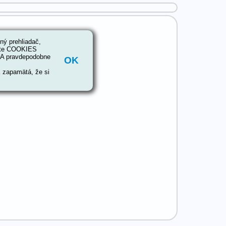
ý prehliadač,
ešte COOKIES
. A pravdepodobne
OK
K zapamätá, že si