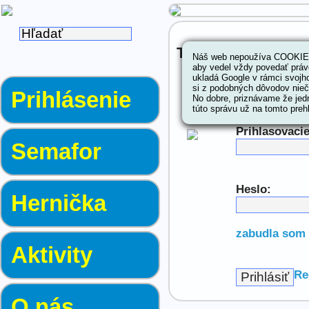
TefSEC prihláseni
Náš web nepoužíva COOKIES.
aby vedel vždy povedať práv
ukladá Google v rámci svojh
si z podobných dôvodov niečo
Prihlásenie
No dobre, priznávame že jedn
túto správu už na tomto prehl
Prihlasovacie
Semafor
Heslo:
Hernička
zabudla som 
Aktivity
Re
O nás