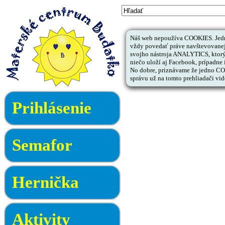
Náš web nepoužíva COOKIES. Jedno
vždy povedať práve navštevovanej 
svojho nástroja ANALYTICS, ktorý
niečo uloží aj Facebook, prípadne i
No dobre, priznávame že jedno COOK
správu už na tomto prehliadači vid
Prihlásenie
Semafor
Hernička
Aktivity