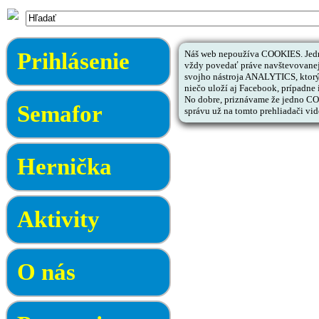
Prihlásenie
Náš web nepoužíva COOKIES. Jedno
vždy povedať práve navštevovanej 
svojho nástroja ANALYTICS, ktorý
niečo uloží aj Facebook, prípadne i
No dobre, priznávame že jedno COOK
Semafor
správu už na tomto prehliadači vid
Hernička
Aktivity
O nás