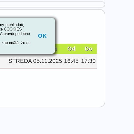
ý prehliadač,
5.11.2025, 16:45
ešte COOKIES
. A pravdepodobne
OK
K zapamätá, že si
Deň
Dátum
Od
Do
STREDA
05.11.2025
16:45
17:30