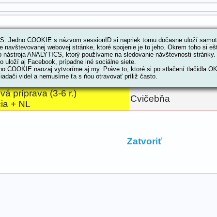
 Jedno COOKIE s názvom sessionID si napriek tomu dočasne uloží samotn
ríprava (3-6 r.) jednorazová lekcia + NL - 0
e navštevovanej webovej stránke, ktoré spojenie je to jeho. Okrem toho si 
o nástroja ANALYTICS, ktorý používame na sledovanie návštevnosti stránky
 uloží aj Facebook, prípadne iné sociálne siete.
o COOKIE naozaj vytvoríme aj my. Práve to, ktoré si po stlačení tlačidla O
iadači videl a nemusíme ťa s ňou otravovať príliž často.
Text & Link
Miesto
 príprava (3-6 r.)
Cvičebňa
ia + NL
Zatvoriť