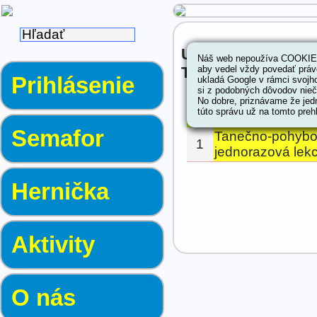
Udalosti aktivity ->
Náš web nepoužíva COOKIES.
Tanečno-pohybová p
aby vedel vždy povedať práv
Prihlásenie
ukladá Google v rámci svojh
si z podobných dôvodov niečo
No dobre, priznávame že jedn
túto správu už na tomto prehl
Semafor
Tanečno-pohybová
1
jednorazová lekc
Hernička
Aktivity
O nás