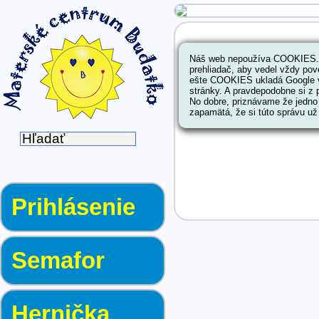
Udalosti aktivity ->
Náš web nepoužíva COOKIES. 
Vianočné fotografo
prehliadač, aby vedel vždy pov
ešte COOKIES ukladá Google v
stránky. A pravdepodobne si z 
No dobre, priznávame že jedno 
zapamätá, že si túto správu už 
Prihlásenie
Semafor
Hernička