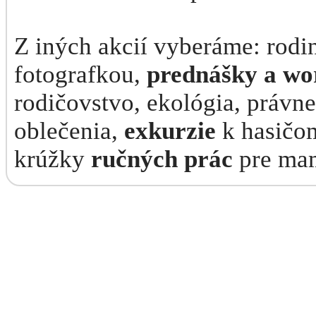
Z iných akcií vyberáme: rod
fotografkou,
prednášky a wo
rodičovstvo, ekológia, právne
oblečenia,
exkurzie
k hasičom
krúžky
ručných prác
pre mami