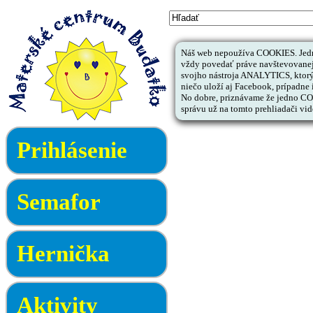
Náš web nepoužíva COOKIES. Jedno
vždy povedať práve navštevovanej 
svojho nástroja ANALYTICS, ktorý
niečo uloží aj Facebook, prípadne i
No dobre, priznávame že jedno COOK
správu už na tomto prehliadači vid
Prihlásenie
Semafor
Hernička
Aktivity